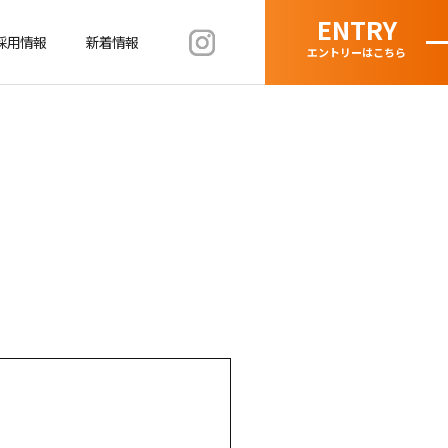
ENTRY
採用情報
新着情報
エントリーはこちら
募集要項
福利厚生
求める人物像
インハウス久永天文館店／イオン店
）