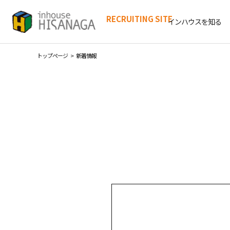
RECRUITING SITE
インハウスを知る
代表メッセージ
理念・社是・社訓
会社概要
事業内容
トップページ
新着情報